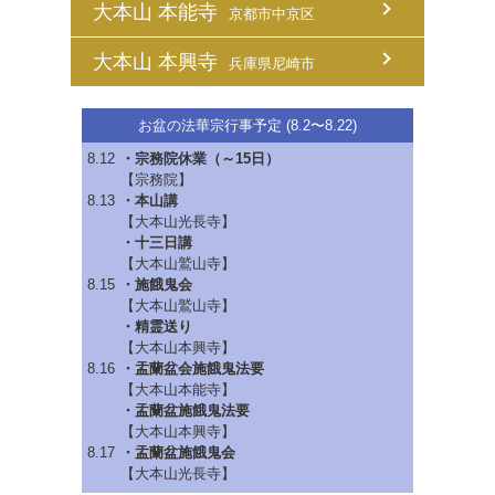
大本山 本能寺
京都市中京区
大本山 本興寺
兵庫県尼崎市
お盆の法華宗行事予定 (8.2〜8.22)
8.12
・宗務院休業（～15日）
【宗務院】
8.13
・本山講
【大本山光長寺】
・十三日講
【大本山鷲山寺】
8.15
・施餓鬼会
【大本山鷲山寺】
・精霊送り
【大本山本興寺】
8.16
・盂蘭盆会施餓鬼法要
【大本山本能寺】
・盂蘭盆施餓鬼法要
【大本山本興寺】
8.17
・盂蘭盆施餓鬼会
【大本山光長寺】