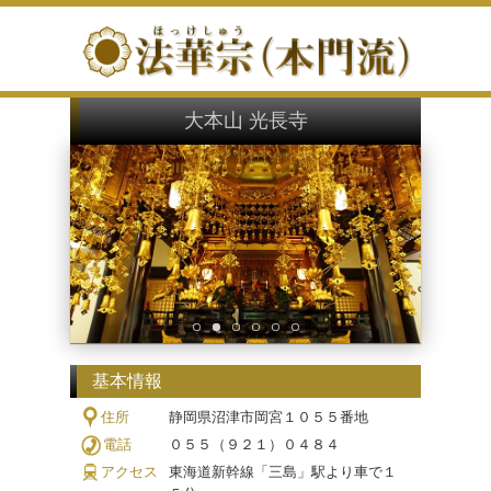
大本山 光長寺
基本情報
住所
静岡県沼津市岡宮１０５５番地
電話
０５５（９２１）０４８４
アクセス
東海道新幹線「三島」駅より車で１