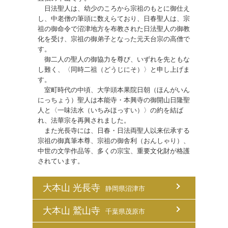
日法聖人は、幼少のころから宗祖のもとに御仕え
し、中老僧の筆頭に数えらており、日春聖人は、宗
祖の御命令で沼津地方を布教された日法聖人の御教
化を受け、宗祖の御弟子となった元天台宗の高僧で
す。
御二人の聖人の御協力を尊び、いずれを先ともな
し難く、〈同時二祖（どうじにそ）〉と申し上げま
す。
室町時代の中頃、大学頭本果院日朝（ほんがいん
にっちょう）聖人は本能寺・本興寺の御開山日隆聖
人と〈一味法水（いちみほっすい）〉の約を結ば
れ、法華宗を再興されました。
また光長寺には、日春・日法両聖人以来伝承する
宗祖の御真筆本尊、宗祖の御舎利（おんしゃり）、
中世の文学作品等、多くの宗宝、重要文化財が格護
されています。
大本山 光長寺
静岡県沼津市
大本山 鷲山寺
千葉県茂原市