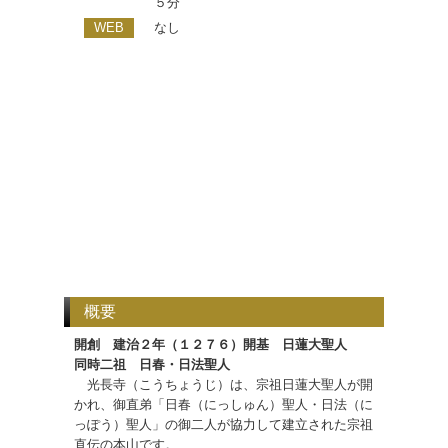
５分
WEB
なし
概要
開創 建治２年（１２７６）開基 日蓮大聖人
同時二祖 日春・日法聖人
光長寺（こうちょうじ）は、宗祖日蓮大聖人が開
かれ、御直弟「日春（にっしゅん）聖人・日法（に
っぽう）聖人」の御二人が協力して建立された宗祖
直伝の本山です。